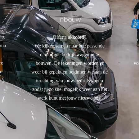
Inbouw
ie
Offerte akkoord?
rna
We kijken samen naar een passende
dag om de bedrijfswagen in te
we
bouwen.
De tekeningen worden er
vo
en
weer bij gepakt en beginnen we aan de
inrichting van jouw bedrijfswagen
zodat jij zo snel mogelijk weer aan het
werk kunt met jouw nieuwe bus.