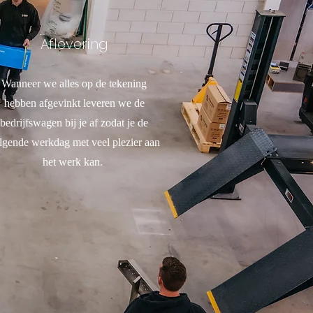
Aflevering
Wanneer we alles op de tekening
hebben afgevinkt leveren we de
bedrijfswagen bij je af zodat je de
lgende werkdag met veel plezier aan
het werk kan.